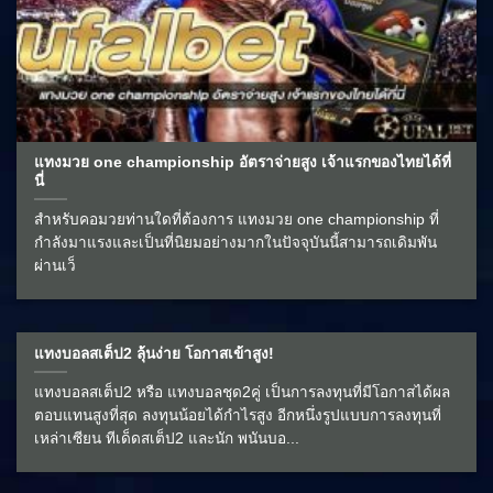
แทงมวย one championship อัตราจ่ายสูง เจ้าแรกของไทยได้ที่
นี่
สำหรับคอมวยท่านใดที่ต้องการ แทงมวย one championship ที่
กำลังมาแรงและเป็นที่นิยมอย่างมากในปัจจุบันนี้สามารถเดิมพัน
ผ่านเว็
แทงบอลสเต็ป2 ลุ้นง่าย โอกาสเข้าสูง!
แทงบอลสเต็ป2 หรือ แทงบอลชุด2คู่ เป็นการลงทุนที่มีโอกาสได้ผล
ตอบแทนสูงที่สุด ลงทุนน้อยได้กำไรสูง อีกหนึ่งรูปแบบการลงทุนที่
เหล่าเซียน ทีเด็ดสเต็ป2 และนัก พนันบอ...