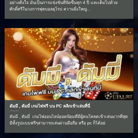
อย่างตั้งใจ มันเป็นการแข่งขันที่จัดขึ้นทุก 4 ปี และเต็มไปด้วย
ศักดิ์ศรีในวงการฟุตบอลยุโรป ความยิ่งใหญ...
ดัมมี , ดัมมี่ เกมไพ่ฟรี บน PC คลิกเข้าเล่นที่นี่
ดัมมี , ดัมมี่ เกมไพ่ออนไลน์ยอดนิยมที่มีผู้คนโหลดเข้าเล่นมากที่สุด
มีทั้งรูปแบบฟรีๆสามารถเล่นผ่านมือถือ หรือ pc ก็ได้อย่