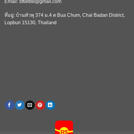
Email:
sfbet88@gmail.com
ที่อยู่: บ้านหัวพุ 374 ม.4 ต Bua Chum, Chai Badan District,
Lopburi 15130, Thailand