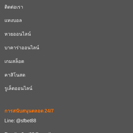
ติดต่อเรา
แทงบอล
หวยออนไลน์
บาคาร่าออนไลน์
เกมสล็อต
คาสิโนสด
รูเล็ตออนไลน์
การสนับสนุนตลอด 24/7
Line: @sfbet88