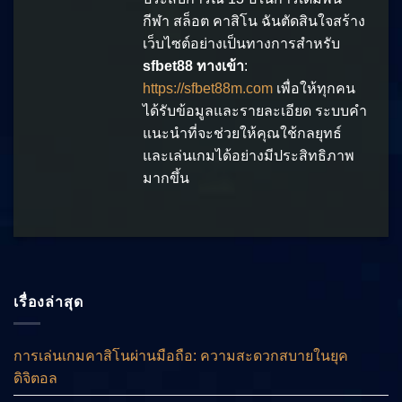
กีฬา สล็อต คาสิโน ฉันตัดสินใจสร้าง
เว็บไซต์อย่างเป็นทางการสำหรับ
sfbet88 ทางเข้า
:
https://sfbet88m.com
เพื่อให้ทุกคน
ได้รับข้อมูลและรายละเอียด ระบบคำ
แนะนำที่จะช่วยให้คุณใช้กลยุทธ์
และเล่นเกมได้อย่างมีประสิทธิภาพ
มากขึ้น
เรื่องล่าสุด
การเล่นเกมคาสิโนผ่านมือถือ: ความสะดวกสบายในยุค
ดิจิตอล