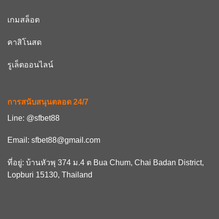
เกมสล็อต
คาสิโนสด
รูเล็ตออนไลน์
การสนับสนุนตลอด 24/7
Line: @sfbet88
Email:
sfbet88@gmail.com
ที่อยู่: บ้านหัวพุ 374 ม.4 ต Bua Chum, Chai Badan District,
Lopburi 15130, Thailand