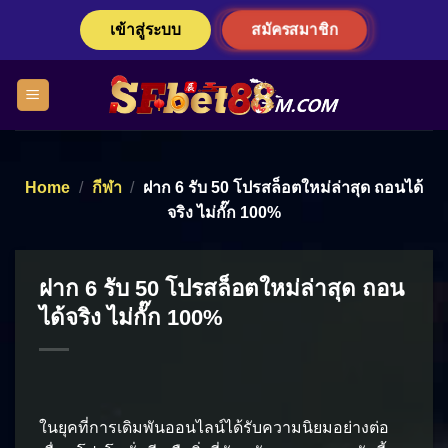
Skip
สมัครสมาชิก
เข้าสู่ระบบ
to
content
Home
/
กีฬา
/
ฝาก 6 รับ 50 โปรสล็อตใหม่ล่าสุด ถอนได้
จริง ไม่กั๊ก 100%
ฝาก 6 รับ 50 โปรสล็อตใหม่ล่าสุด ถอน
ได้จริง ไม่กั๊ก 100%
ในยุคที่การเดิมพันออนไลน์ได้รับความนิยมอย่างต่อ