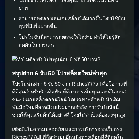
ไม่ต้องกังวลเรื่องการลงทุนมาก เพียงเริ่มต้นที่ 6
บาท
สามารถทดลองเล่นเกมสล็อตได้มากขึ้น โดยใช้เงิน
ทุนที่มีเพิ่มมากขึ้น
โปรโมชั่นนี้สามารถตกลงใจได้ง่าย ทำให้ไม่รู้สึก
กดดันในการเล่น
สรุปฝาก 6 รับ 50 โปรสล็อตใหม่ล่าสุด
โปรโมชั่นฝาก 6 รับ 50 จาก Riches777all คือโอกาสที่
ดีที่สุดสำหรับนักเดิมพัน ที่ต้องการเพิ่มทุนและมีโอกาส
ชนะในเกมสล็อตออนไลน์ โดยเฉพาะสำหรับนักเดิม
พันมือใหม่ที่อาจมีงบประมาณจำกัด การรับโบนัสนี้
ช่วยให้คุณเริ่มต้นได้อย่างดี โดยไม่จำเป็นต้องลงทุนสูง
เชื่อมั่นในความปลอดภัย และการบริการจากเว็บตรง
Riches777all ที่ถือว่าเป็นอีกหนึ่งทางเลือกที่ดีที่สุดใน