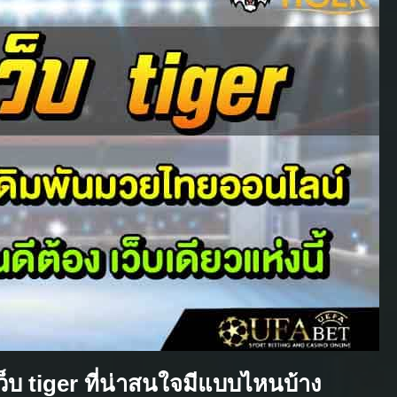
็บ tiger ที่น่าสนใจมีแบบไหนบ้าง