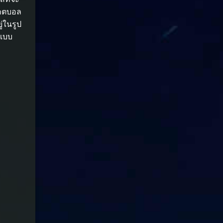
เกตบอล
่ในรูป
ปแบบ