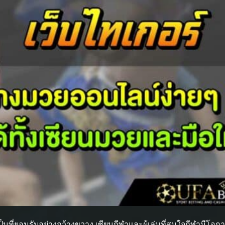
่ยอมรับอย่างกว้างขวาง เซียนกีฬาและผู้เล่นที่สนใจกีฬามีโอกา