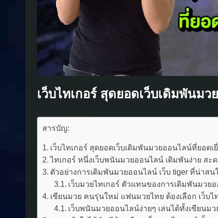
เว็บไทเกอร์ สุดยอดเว็บเดิมพันมวยอ
สารบัญ:
เว็บไทเกอร์ สุดยอดเว็บเดิมพันมวยออนไลน์ที่ยอดเยี่
ไทเกอร์ หนึ่งเว็บพนันมวยออนไลน์ เดิมพันง่าย สะด
ตัวอย่างการเดิมพันมวยออนไลน์ เว็บ tiger ที่น่าส
เว็บมวยไทเกอร์ ตัวแทนของการเดิมพันมวยออนไ
เซียนมวย คนรุ่นใหม่ แฟนมวยไทย ต้องเลือก เว็บไท
เว็บพนันมวยออนไลน์ง่ายๆ เล่นได้ทั้งเซียนมว